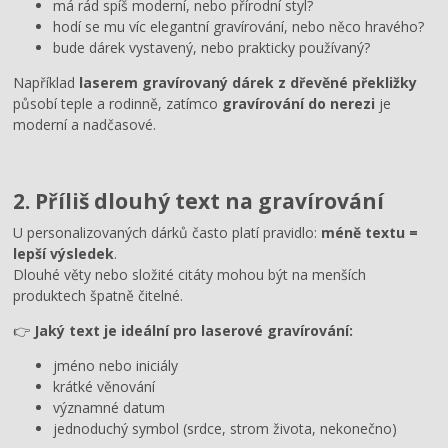
má rád spíš moderní, nebo přírodní styl?
hodí se mu víc elegantní gravírování, nebo něco hravého?
bude dárek vystavený, nebo prakticky používaný?
Například
laserem gravírovaný dárek z dřevěné překližky
působí teple a rodinně, zatímco
gravírování do nerezi
je
moderní a nadčasové.
2. Příliš dlouhý text na gravírování
U personalizovaných dárků často platí pravidlo:
méně textu =
lepší výsledek
.
Dlouhé věty nebo složité citáty mohou být na menších
produktech špatně čitelné.
👉
Jaký text je ideální pro laserové gravírování:
jméno nebo iniciály
krátké věnování
významné datum
jednoduchý symbol (srdce, strom života, nekonečno)