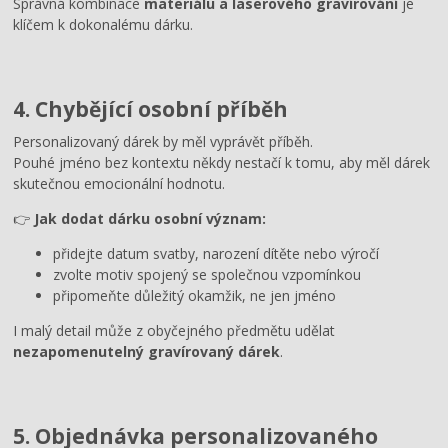
Správná kombinace
materiálu a laserového gravírování
je
klíčem k dokonalému dárku.
4. Chybějící osobní příběh
Personalizovaný dárek by měl vyprávět příběh.
Pouhé jméno bez kontextu někdy nestačí k tomu, aby měl dárek
skutečnou emocionální hodnotu.
👉
Jak dodat dárku osobní význam:
přidejte datum svatby, narození dítěte nebo výročí
zvolte motiv spojený se společnou vzpomínkou
připomeňte důležitý okamžik, ne jen jméno
I malý detail může z obyčejného předmětu udělat
nezapomenutelný gravírovaný dárek
.
5. Objednávka personalizovaného