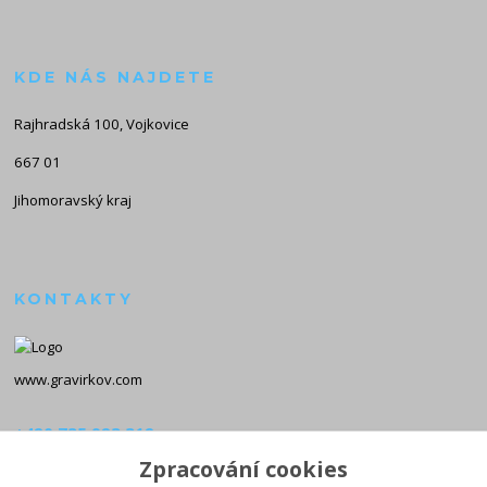
KDE NÁS NAJDETE
Rajhradská 100, Vojkovice
667 01
Jihomoravský kraj
KONTAKTY
www.gravirkov.com
+420 735 923 312
(Po-Pá, 8-16 hod.)
Zpracování cookies