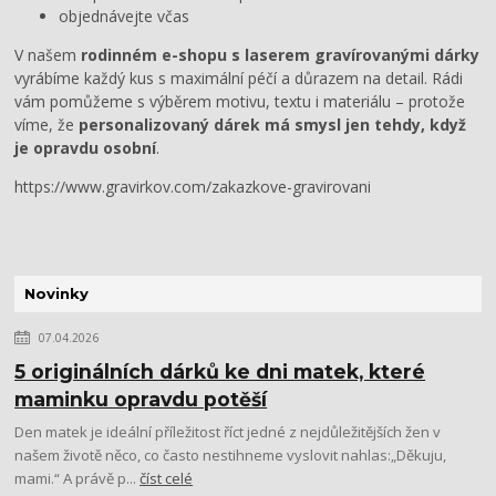
objednávejte včas
V našem
rodinném e-shopu s laserem gravírovanými dárky
vyrábíme každý kus s maximální péčí a důrazem na detail. Rádi
vám pomůžeme s výběrem motivu, textu i materiálu – protože
víme, že
personalizovaný dárek má smysl jen tehdy, když
je opravdu osobní
.
https://www.gravirkov.com/zakazkove-gravirovani
Novinky
07.04.2026
5 originálních dárků ke dni matek, které
maminku opravdu potěší
Den matek je ideální příležitost říct jedné z nejdůležitějších žen v
našem životě něco, co často nestihneme vyslovit nahlas:„Děkuju,
mami.“ A právě p...
číst celé