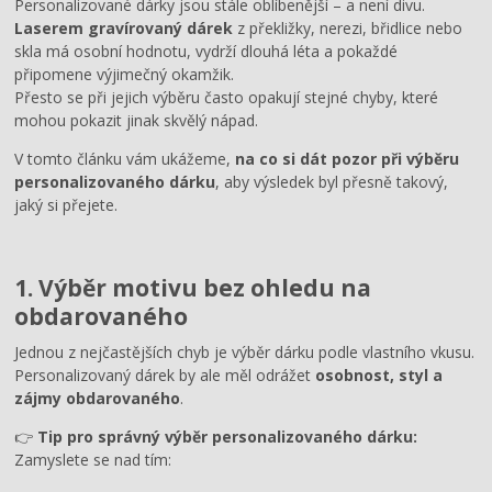
Personalizované dárky jsou stále oblíbenější – a není divu.
Laserem gravírovaný dárek
z překližky, nerezi, břidlice nebo
skla má osobní hodnotu, vydrží dlouhá léta a pokaždé
připomene výjimečný okamžik.
Přesto se při jejich výběru často opakují stejné chyby, které
mohou pokazit jinak skvělý nápad.
V tomto článku vám ukážeme,
na co si dát pozor při výběru
personalizovaného dárku
, aby výsledek byl přesně takový,
jaký si přejete.
1. Výběr motivu bez ohledu na
obdarovaného
Jednou z nejčastějších chyb je výběr dárku podle vlastního vkusu.
Personalizovaný dárek by ale měl odrážet
osobnost, styl a
zájmy obdarovaného
.
👉
Tip pro správný výběr personalizovaného dárku:
Zamyslete se nad tím: