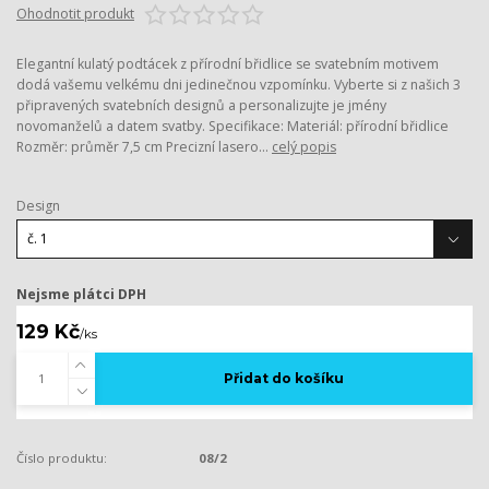
Ohodnotit produkt
Elegantní kulatý podtácek z přírodní břidlice se svatebním motivem
dodá vašemu velkému dni jedinečnou vzpomínku. Vyberte si z našich 3
připravených svatebních designů a personalizujte je jmény
novomanželů a datem svatby. Specifikace: Materiál: přírodní břidlice
Rozměr: průměr 7,5 cm Precizní lasero...
celý popis
Design
Nejsme plátci DPH
129 Kč
/
ks
Přidat do košíku
Číslo produktu:
08/2