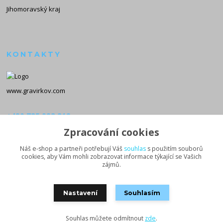
Jihomoravský kraj
KONTAKTY
www.gravirkov.com
+420 735 923 312
(Po-Pá, 8-16 hod.)
Zpracování cookies
info@gravirkov.com
Náš e-shop a partneři potřebují Váš
souhlas
s použitím souborů
cookies, aby Vám mohli zobrazovat informace týkající se Vašich
zájmů.
Nastavení
Souhlasím
Souhlas můžete odmítnout
zde
.
Vytvořeno na
Eshop-rychle.cz