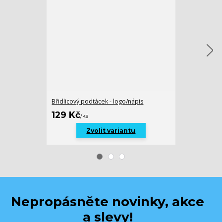
Břidlicový podtácek - logo/nápis
Tácek na prst
129 Kč
129 Kč
/
ks
/
ks
Zvolit variantu
Nepropásněte novinky, akce
a slevy!