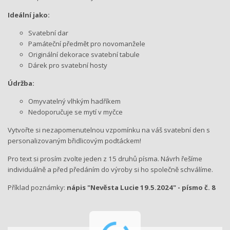
Ideální jako:
Svatební dar
Památeční předmět pro novomanžele
Originální dekorace svatební tabule
Dárek pro svatební hosty
Údržba:
Omyvatelný vlhkým hadříkem
Nedoporučuje se mytí v myčce
Vytvořte si nezapomenutelnou vzpomínku na váš svatební den s
personalizovaným břidlicovým podtáckem!
Pro text si prosím zvolte jeden z 15 druhů písma. Návrh řešíme
individuálně a před předáním do výroby si ho společně schválíme.
Příklad poznámky:
nápis "Nevěsta Lucie 19.5.2024
" - písmo č. 8