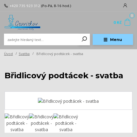
+420 735 923 312
(Po-Pá, 8-16 hod.)
0
0 Kč
Menu
Úvod
Svatba
Břidlicový podtácek - svatba
Břidlicový podtácek - svatba