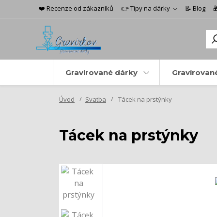
❤️ Recenze od zákazníků
👉 Tipy na dárky
📝 Blog

Gravírované dárky
Gravírovan
Úvod
Svatba
Tácek na prstýnky
Tácek na prstýnky