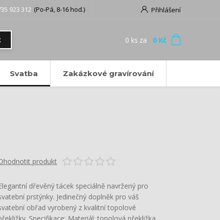
735 923 312
(Po-Pá, 8-16 hod.)
Přihlášení
0
ks
za
0 Kč
t
Svatba
Zakázkové gravírování
Ohodnotit produkt
Elegantní dřevěný tácek speciálně navržený pro
svatební prstýnky. Jedinečný doplněk pro váš
svatební obřad vyrobený z kvalitní topolové
překližky. Specifikace: Materiál: topolová překližka