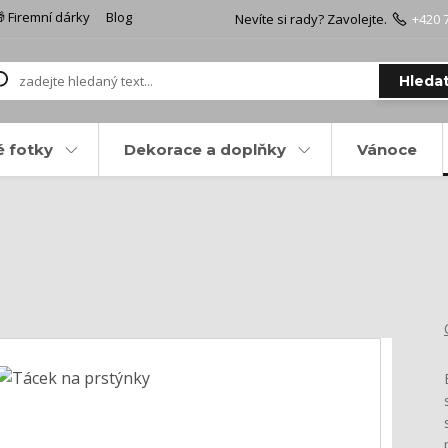
 Firemní dárky
Blog
Nevíte si rady? Zavolejte.
+420 
Hleda
é fotky
Dekorace a doplňky
Vánoce