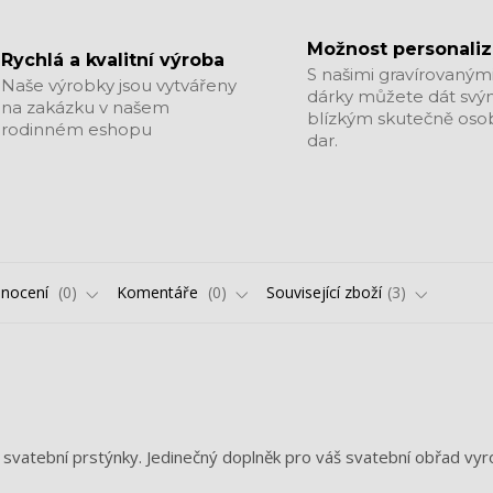
Možnost personali
Rychlá a kvalitní výroba
S našimi gravírovaným
Naše výrobky jsou vytvářeny
dárky můžete dát sv
na zakázku v našem
blízkým skutečně oso
rodinném eshopu
dar.
nocení
0
Komentáře
0
Související zboží
3
 svatební prstýnky. Jedinečný doplněk pro váš svatební obřad vy