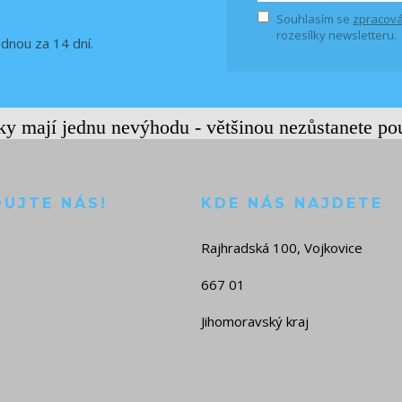
Souhlasím se
zpracová
rozesílky newsletteru.
ednou za 14 dní.
rky mají jednu nevýhodu - většinou nezůstanete po
DUJTE NÁS!
KDE NÁS NAJDETE
Rajhradská 100, Vojkovice
667 01
Jihomoravský kraj