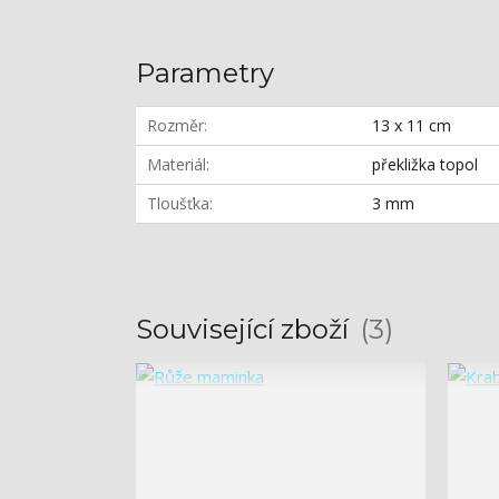
Parametry
Rozměr
13 x 11 cm
Materiál
překližka topol
Tloušťka
3 mm
Související zboží
3