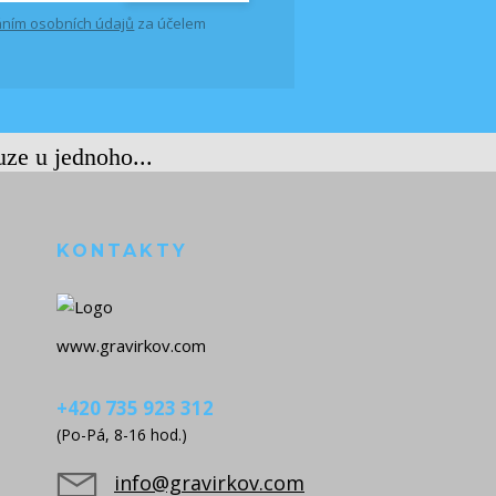
ním osobních údajů
za účelem
uze u jednoho...
KONTAKTY
www.gravirkov.com
+420 735 923 312
(Po-Pá, 8-16 hod.)
info@gravirkov.com