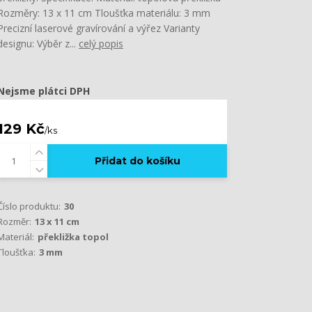
Rozměry: 13 x 11 cm Tloušťka materiálu: 3 mm
Precizní laserové gravírování a výřez Varianty
designu: Výběr z...
celý popis
Nejsme plátci DPH
129 Kč
/
ks
Přidat do košíku
Číslo produktu:
30
Rozměr:
13 x 11 cm
Materiál:
překližka topol
Tloušťka:
3 mm