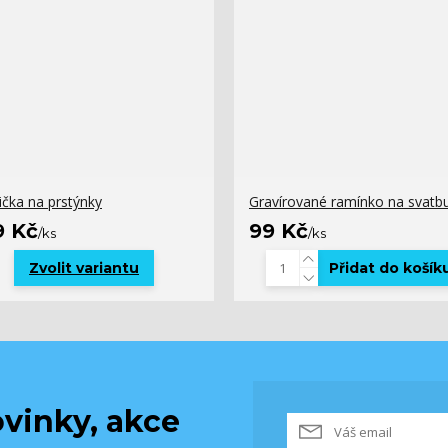
ička na prstýnky
Gravírované ramínko na svatb
9 Kč
99 Kč
/
ks
/
ks
Zvolit variantu
Přidat do košík
vinky, akce