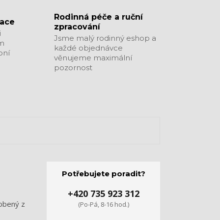
​​​​​​​Rodinná péče a ruční
zace
zpracování
i
Jsme malý rodinný eshop a
ým
každé objednávce
bní
věnujeme maximální
pozornost
Potřebujete poradit?
+420 735 923 312
robený z
(Po-Pá, 8-16 hod.)