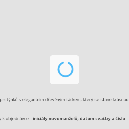
rstýnků s elegantním dřevěným táckem, který se stane krásnou
y k objednávce -
iniciály novomanželů, datum svatby a číslo