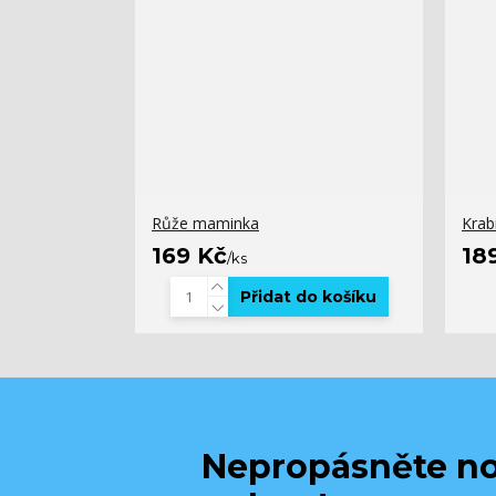
Růže maminka
Krab
169 Kč
18
/
ks
Přidat do košíku
Nepropásněte no