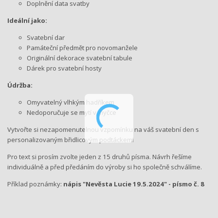
Doplnění data svatby
Ideální jako:
Svatební dar
Památeční předmět pro novomanžele
Originální dekorace svatební tabule
Dárek pro svatební hosty
Údržba:
Omyvatelný vlhkým hadříkem
Nedoporučuje se mytí v myčce
Vytvořte si nezapomenutelnou vzpomínku na váš svatební den s
personalizovaným břidlicovým podtáckem!
Pro text si prosím zvolte jeden z 15 druhů písma. Návrh řešíme
individuálně a před předáním do výroby si ho společně schválíme.
Příklad poznámky:
nápis "Nevěsta Lucie 19.5.2024
" - písmo č. 8