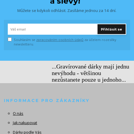
a slevy!
Můžete se kdykoli odhlásit. Zasíláme jednou za 14 dní.
Přihlásit se
Souhlasím se
zpracováním osobních údajů
za účelem rozesílky
newsletteru.
...Gravírované dárky mají jednu
nevýhodu - většinou
nezůstanete pouze u jednoho...
INFORMACE PRO ZÁKAZNÍKY
O nás
Jak nakupovat
Dárky podle Vás