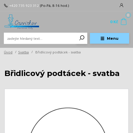
+420 735 923 312
(Po-Pá, 8-16 hod.)
0
0 Kč
Menu
Úvod
Svatba
Břidlicový podtácek - svatba
Břidlicový podtácek - svatba