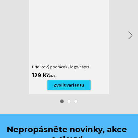
Břidlicový podtácek - logo/nápis
Tácek na prst
129 Kč
129 Kč
/
ks
/
ks
Zvolit variantu
Nepropásněte novinky, akce