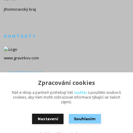
Jihomoravský kraj
KONTAKTY
www.gravirkov.com
+420 735 923 312
(Po-Pá, 8-16 hod.)
Zpracování cookies
info@gravirkov.com
Náš e-shop a partneři potřebují Váš
souhlas
s použitím souborů
cookies, aby Vám mohli zobrazovat informace týkající se Vašich
zájmů.
Nastavení
Souhlasím