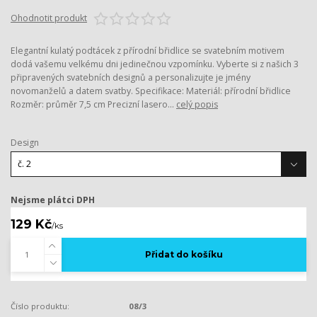
Ohodnotit produkt
Elegantní kulatý podtácek z přírodní břidlice se svatebním motivem
dodá vašemu velkému dni jedinečnou vzpomínku. Vyberte si z našich 3
připravených svatebních designů a personalizujte je jmény
novomanželů a datem svatby. Specifikace: Materiál: přírodní břidlice
Rozměr: průměr 7,5 cm Precizní lasero...
celý popis
Design
Nejsme plátci DPH
129 Kč
/
ks
Přidat do košíku
Číslo produktu:
08/3