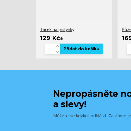
Tácek na prstýnky
Růž
129 Kč
16
/
ks
Přidat do košíku
Nepropásněte no
a slevy!
Můžete se kdykoli odhlásit. Zasíláme j