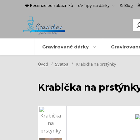
❤️ Recenze od zákazníků
👉 Tipy na dárky
📝 Blog

Gravírované dárky
Gravírovan
Úvod
Svatba
Krabička na prstýnky
Krabička na prstýnk