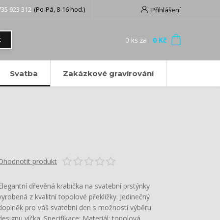
735 923 312
(Po-Pá, 8-16 hod.)
Přihlášení
0
ks
za
0 Kč
t
Svatba
Zakázkové gravírování
Ohodnotit produkt
Elegantní dřevěná krabička na svatební prstýnky
vyrobená z kvalitní topolové překližky. Jedinečný
doplněk pro váš svatební den s možností výběru
designu víčka. Specifikace: Materiál: topolová