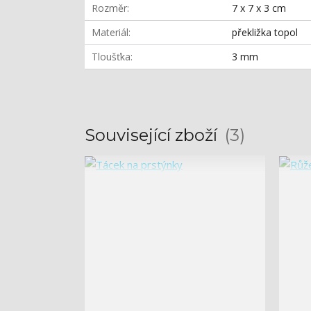
Rozměr
7 x 7 x 3 cm
Materiál
překližka topol
Tloušťka
3 mm
Související zboží
3