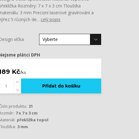
překližka Rozměry: 7 x 7 x 3 cm Tloušťka
materiálu: 3 mm Precizní laserové gravírování a
výřez 5 různých de...
celý popis
Design víčka
Nejsme plátci DPH
189 Kč
/
ks
Přidat do košíku
Číslo produktu:
21
Rozměr:
7 x 7 x 3 cm
Materiál:
překližka topol
Tloušťka:
3 mm