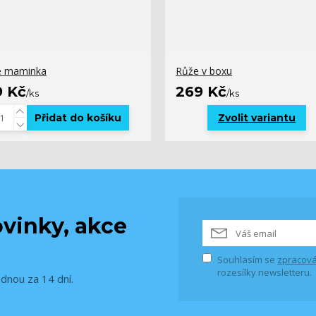
e maminka
Růže v boxu
9 Kč
269 Kč
/
ks
/
ks
Přidat do košíku
Zvolit variantu
vinky, akce
Souhlasím se
zpracová
rozesílky newsletteru.
ednou za 14 dní.