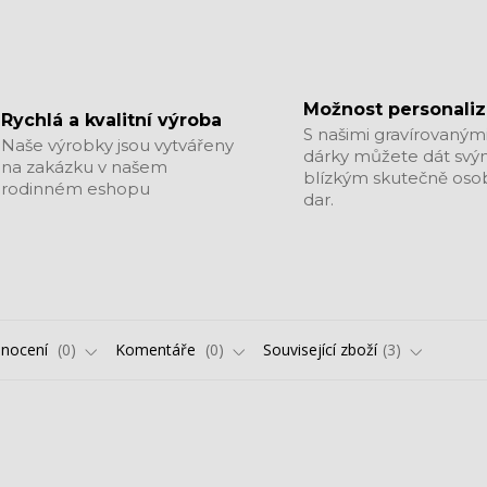
Možnost personali
Rychlá a kvalitní výroba
S našimi gravírovaným
Naše výrobky jsou vytvářeny
dárky můžete dát sv
na zakázku v našem
blízkým skutečně oso
rodinném eshopu
dar.
nocení
0
Komentáře
0
Související zboží
3