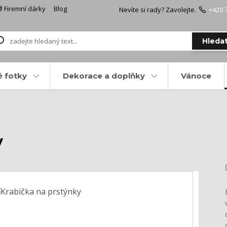
 Firemní dárky
Blog
Nevíte si rady? Zavolejte.
+420 
Hleda
é fotky
Dekorace a doplňky
Vánoce
y