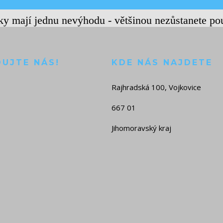
rky mají jednu nevýhodu - většinou nezůstanete po
DUJTE NÁS!
KDE NÁS NAJDETE
Rajhradská 100, Vojkovice
667 01
Jihomoravský kraj