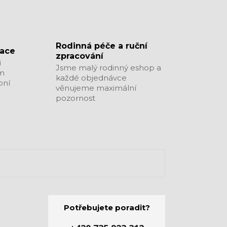
​​​​​​​Rodinná péče a ruční
zace
zpracování
i
Jsme malý rodinný eshop a
ým
každé objednávce
bní
věnujeme maximální
pozornost
Potřebujete poradit?