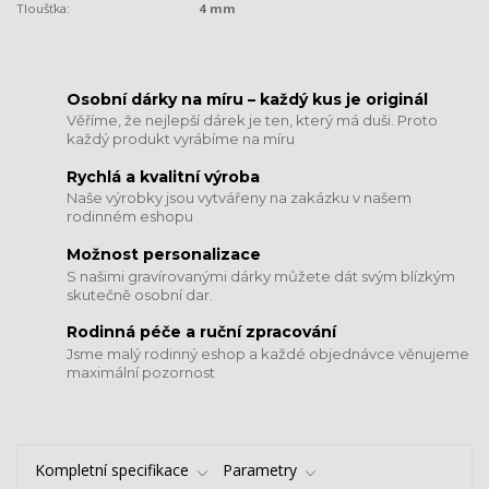
Tloušťka:
4 mm
​​​​​​​Osobní dárky na míru – každý kus je originál
Věříme, že nejlepší dárek je ten, který má duši. Proto
každý produkt vyrábíme na míru
Rychlá a kvalitní výroba
Naše výrobky jsou vytvářeny na zakázku v našem
rodinném eshopu
Možnost personalizace
S našimi gravírovanými dárky můžete dát svým blízkým
skutečně osobní dar.
​​​​​​​Rodinná péče a ruční zpracování
Jsme malý rodinný eshop a každé objednávce věnujeme
maximální pozornost
Kompletní specifikace
Parametry