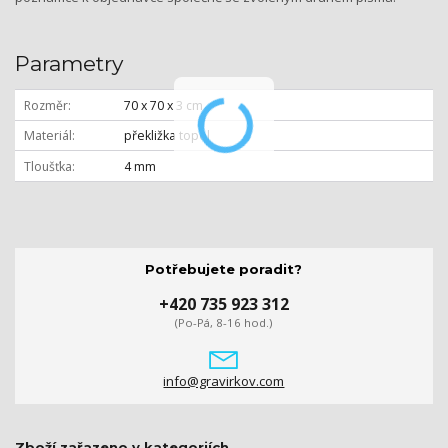
Parametry
Rozměr
70 x 70 x 3 cm
Materiál
překližka topol
Tloušťka
4 mm
Potřebujete poradit?
+420 735 923 312
(Po-Pá, 8-16 hod.)
info@gravirkov.com
Zboží zařazeno v kategoriích