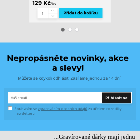
129 Kč
169 Kč
/
ks
/
ks
Přidat do košíku
Nepropásněte novinky, akce
a slevy!
Můžete se kdykoli odhlásit. Zasíláme jednou za 14 dní.
Přihlásit se
Souhlasím se
zpracováním osobních údajů
za účelem rozesílky
newsletteru.
...Gravírované dárky mají jednu