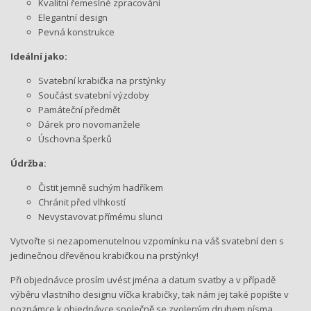
Kvalitní řemeslné zpracování
Elegantní design
Pevná konstrukce
Ideální jako:
Svatební krabička na prstýnky
Součást svatební výzdoby
Památeční předmět
Dárek pro novomanžele
Úschovna šperků
Údržba:
Čistit jemně suchým hadříkem
Chránit před vlhkostí
Nevystavovat přímému slunci
Vytvořte si nezapomenutelnou vzpomínku na váš svatební den s
jedinečnou dřevěnou krabičkou na prstýnky!
Při objednávce prosím uvést jména a datum svatby a v případě
výběru vlastního designu víčka krabičky, tak nám jej také popište v
poznámce k objednávce společně se zvoleným druhem písma.