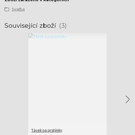
Svatba
Související zboží
3
Tácek na prstýnky
Růže mamink