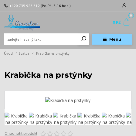
+420 735 923 312
(Po-Pá, 8-16 hod.)
0
0 Kč
Menu
Úvod
Svatba
Krabička na prstýnky
Krabička na prstýnky
Ohodnotit produkt