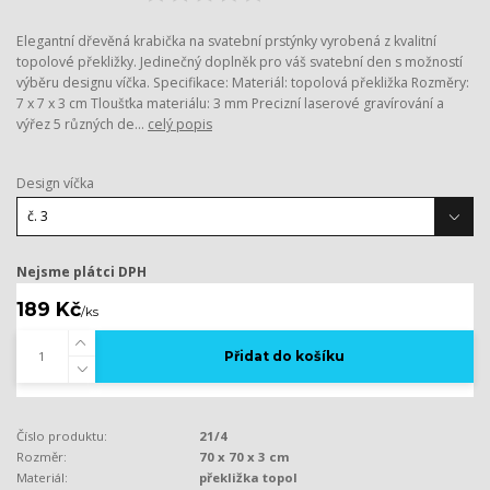
Elegantní dřevěná krabička na svatební prstýnky vyrobená z kvalitní
topolové překližky. Jedinečný doplněk pro váš svatební den s možností
výběru designu víčka. Specifikace: Materiál: topolová překližka Rozměry:
7 x 7 x 3 cm Tloušťka materiálu: 3 mm Precizní laserové gravírování a
výřez 5 různých de...
celý popis
Design víčka
Nejsme plátci DPH
189 Kč
/
ks
Přidat do košíku
Číslo produktu:
21/4
Rozměr:
70 x 70 x 3 cm
Materiál:
překližka topol