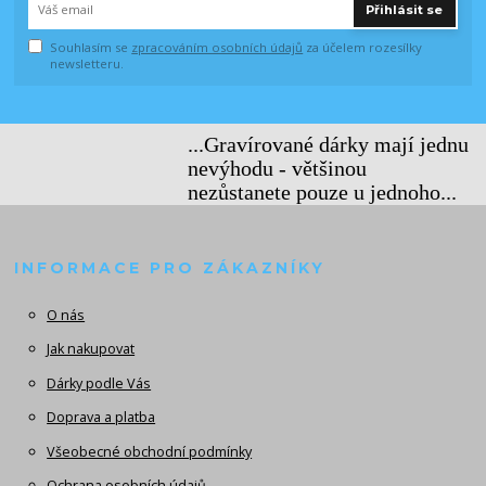
Přihlásit se
Souhlasím se
zpracováním osobních údajů
za účelem rozesílky
newsletteru.
...Gravírované dárky mají jednu
nevýhodu - většinou
nezůstanete pouze u jednoho...
INFORMACE PRO ZÁKAZNÍKY
O nás
Jak nakupovat
Dárky podle Vás
Doprava a platba
Všeobecné obchodní podmínky
Ochrana osobních údajů