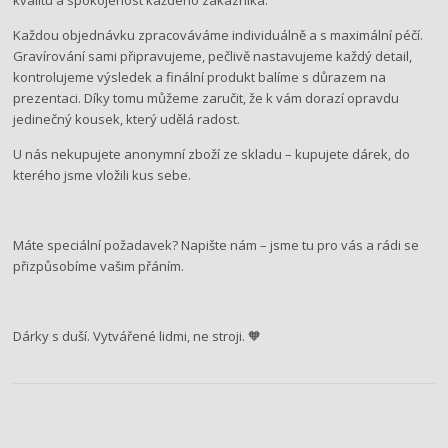
kvalitu a spokojenost každého zákazníka.
Každou objednávku zpracováváme individuálně a s maximální péčí.
Gravírování sami připravujeme, pečlivě nastavujeme každý detail,
kontrolujeme výsledek a finální produkt balíme s důrazem na
prezentaci. Díky tomu můžeme zaručit, že k vám dorazí opravdu
jedinečný kousek, který udělá radost.
U nás nekupujete anonymní zboží ze skladu – kupujete dárek, do
kterého jsme vložili kus sebe.
Máte speciální požadavek? Napište nám – jsme tu pro vás a rádi se
přizpůsobíme vašim přáním.
Dárky s duší. Vytvářené lidmi, ne stroji. 🧡