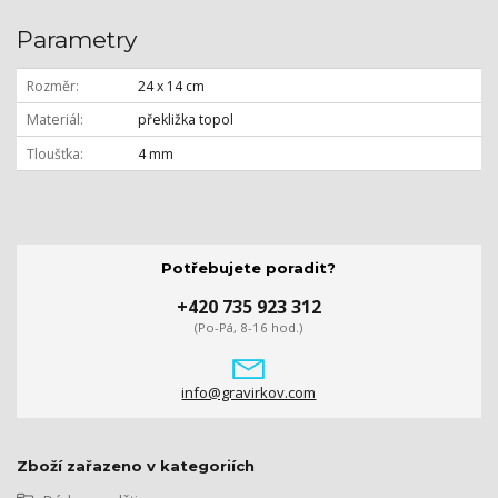
Parametry
Rozměr
24 x 14 cm
Materiál
překližka topol
Tloušťka
4 mm
Potřebujete poradit?
+420 735 923 312
(Po-Pá, 8-16 hod.)
info@gravirkov.com
Zboží zařazeno v kategoriích