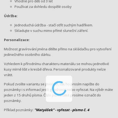
Vhodné pro děti od 3 let
Používat za dohledu dospělé osoby
Údržba:
Jednoduchá údržba - stačí otřít suchým hadříkem.
Skladujte v suchu mimo přímé sluneční záření.
Personalizace:
Možnost gravírování jména dítěte přímo na skládačku pro vytvoření
jedinečného osobního dárku.
Vzhledem k přírodnímu charakteru materiálu se mohou jednotlivé
kusy mírně lišit v kresbě dřeva. Personalizované produkty nelze
vrátit.
Pokud zvolíte variantu se jménem, tak ho prosím napište do
poznámky i s informací jestli gravírovat nebo vyřezat. Na výběr máte
jeden z 15 druhů písma. Číslo písma také prosíme označit do
poznámky.
Příklad poznámky:
"Matyášek" - vyřezat - písmo č. 4