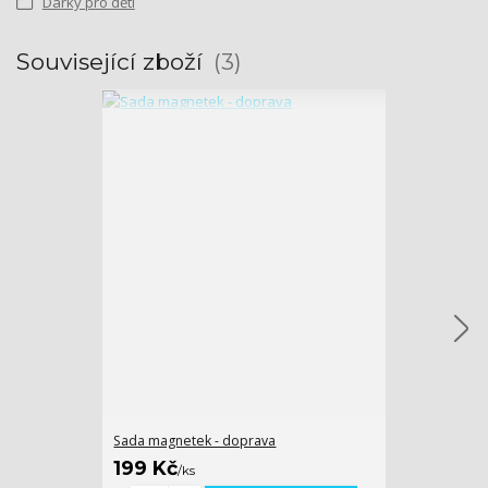
Dárky pro děti
Související zboží
3
Sada magnetek - doprava
Dětská skláda
199 Kč
199 Kč
/
ks
/
ks