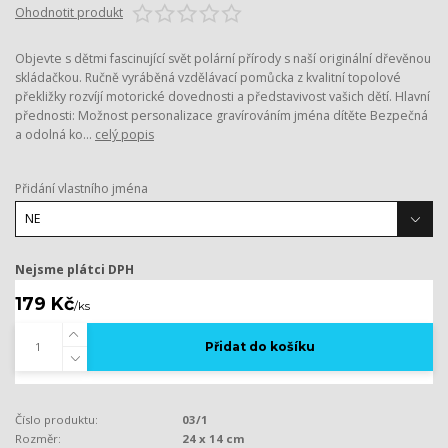
Ohodnotit produkt
Objevte s dětmi fascinující svět polární přírody s naší originální dřevěnou
skládačkou. Ručně vyráběná vzdělávací pomůcka z kvalitní topolové
překližky rozvíjí motorické dovednosti a představivost vašich dětí. Hlavní
přednosti: Možnost personalizace gravírováním jména dítěte Bezpečná
a odolná ko...
celý popis
Přidání vlastního jména
Nejsme plátci DPH
179 Kč
/
ks
Přidat do košíku
Číslo produktu:
03/1
Rozměr:
24 x 14 cm