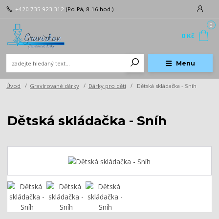
+420 735 923 312
(Po-Pá, 8-16 hod.)
0
0 Kč
Menu
Úvod
Gravírované dárky
Dárky pro děti
Dětská skládačka - Sníh
Dětská skládačka - Sníh