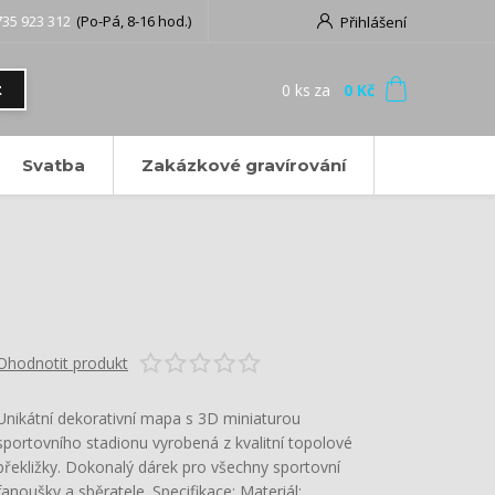
735 923 312
(Po-Pá, 8-16 hod.)
Přihlášení
0
ks
za
0 Kč
t
Svatba
Zakázkové gravírování
Ohodnotit produkt
Unikátní dekorativní mapa s 3D miniaturou
sportovního stadionu vyrobená z kvalitní topolové
překližky. Dokonalý dárek pro všechny sportovní
fanoušky a sběratele. Specifikace: Materiál: