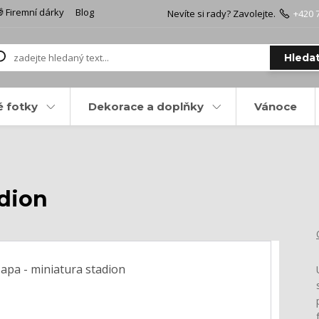
 Firemní dárky
Blog
Nevíte si rady? Zavolejte.
+420 
Hleda
é fotky
Dekorace a doplňky
Vánoce
adion