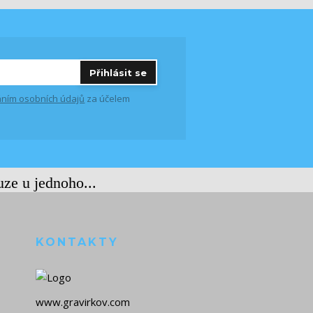
Přihlásit se
ním osobních údajů
za účelem
uze u jednoho...
KONTAKTY
www.gravirkov.com