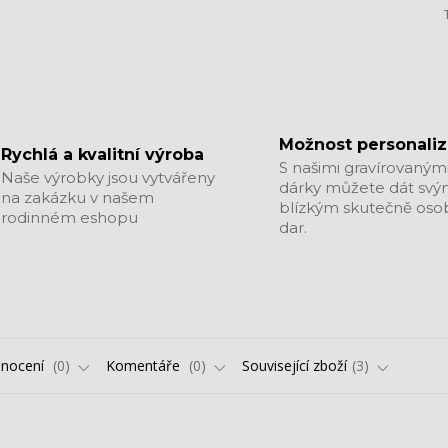
Možnost personali
Rychlá a kvalitní výroba
S našimi gravírovaným
Naše výrobky jsou vytvářeny
dárky můžete dát sv
na zakázku v našem
blízkým skutečně oso
rodinném eshopu
dar.
nocení
0
Komentáře
0
Související zboží
3