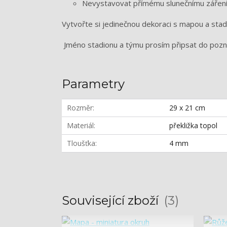
Nevystavovat přímému slunečnímu zářen
Vytvořte si jedinečnou dekoraci s mapou a sta
Jméno stadionu a týmu prosím připsat do poz
Parametry
Rozměr
29 x 21 cm
Materiál
překližka topol
Tloušťka
4 mm
Související zboží
3