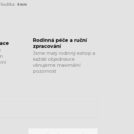
Tloušťka:
4 mm
​​​​​​​Rodinná péče a ruční
zace
zpracování
i
Jsme malý rodinný eshop a
ým
každé objednávce
bní
věnujeme maximální
pozornost