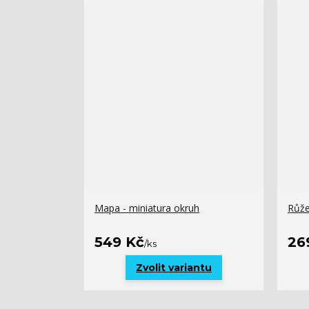
Mapa - miniatura okruh
Růže
549 Kč
26
/
ks
Zvolit variantu