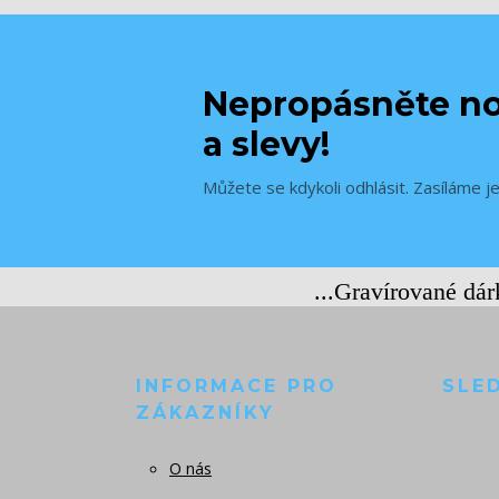
Nepropásněte no
a slevy!
Můžete se kdykoli odhlásit. Zasíláme j
...Gravírované dá
INFORMACE PRO
SLE
ZÁKAZNÍKY
O nás