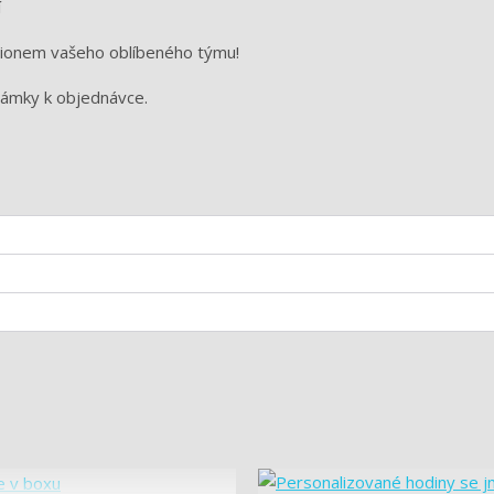
í
dionem vašeho oblíbeného týmu!
námky k objednávce.