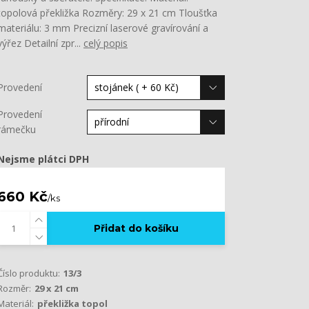
topolová překližka Rozměry: 29 x 21 cm Tloušťka
materiálu: 3 mm Precizní laserové gravírování a
výřez Detailní zpr...
celý popis
Provedení
Provedení
rámečku
Nejsme plátci DPH
660 Kč
/
ks
Přidat do košíku
Číslo produktu:
13/3
Rozměr:
29 x 21 cm
Materiál:
překližka topol