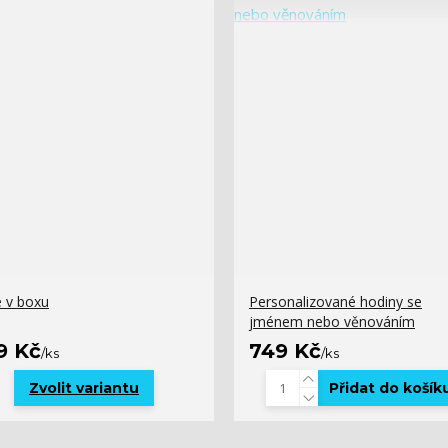
 v boxu
Personalizované hodiny se
jménem nebo věnováním
9 Kč
749 Kč
/
ks
/
ks
Zvolit variantu
Přidat do košík