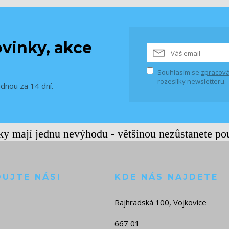
vinky, akce
Souhlasím se
zpracová
rozesílky newsletteru.
ednou za 14 dní.
rky mají jednu nevýhodu - většinou nezůstanete po
DUJTE NÁS!
KDE NÁS NAJDETE
Rajhradská 100, Vojkovice
667 01