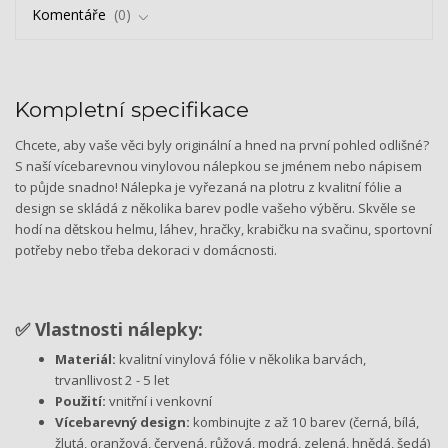
Komentáře
0
Kompletní specifikace
Chcete, aby vaše věci byly originální a hned na první pohled odlišné?
S naší vícebarevnou vinylovou nálepkou se jménem nebo nápisem
to půjde snadno! Nálepka je vyřezaná na plotru z kvalitní fólie a
design se skládá z několika barev podle vašeho výběru. Skvěle se
hodí na dětskou helmu, láhev, hračky, krabičku na svačinu, sportovní
potřeby nebo třeba dekoraci v domácnosti.
✅ Vlastnosti nálepky:
Materiál:
kvalitní vinylová fólie v několika barvách,
trvanllivost 2 - 5 let
Použití:
vnitřní i venkovní
Vícebarevný design:
kombinujte z až 10 barev (černá, bílá,
žlutá, oranžová, červená, růžová, modrá, zelená, hnědá, šedá)