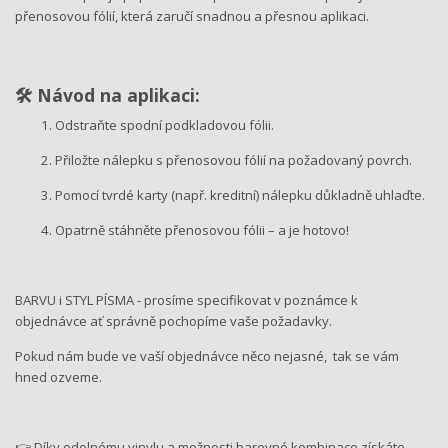
přenosovou fólií, která zaručí snadnou a přesnou aplikaci.
🛠️ Návod na aplikaci:
Odstraňte spodní podkladovou fólii.
Přiložte nálepku s přenosovou fólií na požadovaný povrch.
Pomocí tvrdé karty (např. kreditní) nálepku důkladně uhlaďte.
Opatrně stáhněte přenosovou fólii – a je hotovo!
BARVU i STYL PÍSMA - prosíme specifikovat v poznámce k
objednávce ať správně pochopíme vaše požadavky.
Pokud nám bude ve vaší objednávce něco nejasné, tak se vám
hned ozveme.
👉 Díky odolnému vinylu a možnosti barevné kombinace získáte