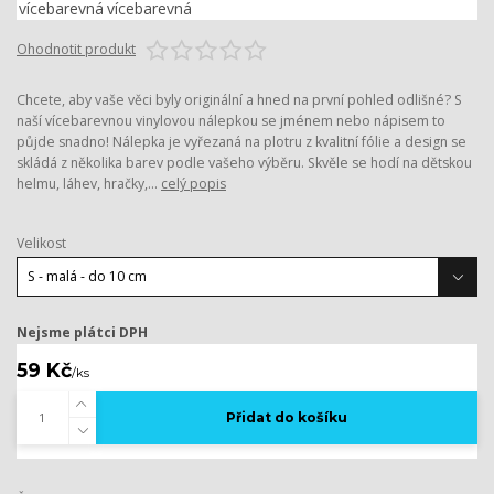
Ohodnotit produkt
Chcete, aby vaše věci byly originální a hned na první pohled odlišné? S
naší vícebarevnou vinylovou nálepkou se jménem nebo nápisem to
půjde snadno! Nálepka je vyřezaná na plotru z kvalitní fólie a design se
skládá z několika barev podle vašeho výběru. Skvěle se hodí na dětskou
helmu, láhev, hračky,...
celý popis
Velikost
Nejsme plátci DPH
59 Kč
/
ks
Přidat do košíku