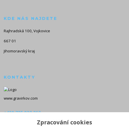
KDE NÁS NAJDETE
Rajhradská 100, Vojkovice
667 01
Jihomoravský kraj
KONTAKTY
www.gravirkov.com
+420 735 923 312
(Po-Pá, 8-16 hod.)
Zpracování cookies
info@gravirkov.com