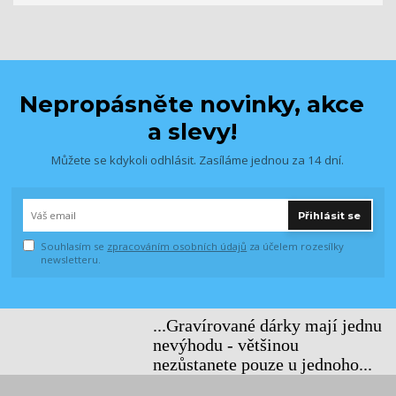
Nepropásněte novinky, akce
a slevy!
Můžete se kdykoli odhlásit. Zasíláme jednou za 14 dní.
Přihlásit se
Souhlasím se
zpracováním osobních údajů
za účelem rozesílky
newsletteru.
...Gravírované dárky mají jednu
nevýhodu - většinou
nezůstanete pouze u jednoho...