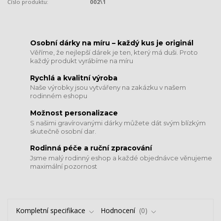
Číslo produktu:
002\1
​​​​​​​Osobní dárky na míru – každý kus je originál
Věříme, že nejlepší dárek je ten, který má duši. Proto
každý produkt vyrábíme na míru
Rychlá a kvalitní výroba
Naše výrobky jsou vytvářeny na zakázku v našem
rodinném eshopu
Možnost personalizace
S našimi gravírovanými dárky můžete dát svým blízkým
skutečně osobní dar.
​​​​​​​Rodinná péče a ruční zpracování
Jsme malý rodinný eshop a každé objednávce věnujeme
maximální pozornost
Kompletní specifikace
Hodnocení
0