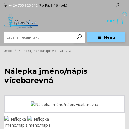
+420 735 923 312
(Po-Pá, 8-16 hod.)
0
0 Kč
Menu
Úvod
Nálepka jméno/nápis vícebarevná
Nálepka jméno/nápis
vícebarevná