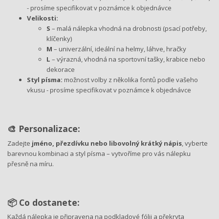
- prosíme specifikovat v poznámce k objednávce
Velikosti:
S
– malá nálepka vhodná na drobnosti (psací potřeby,
klíčenky)
M
– univerzální, ideální na helmy, láhve, hračky
L
– výrazná, vhodná na sportovní tašky, krabice nebo
dekorace
Styl písma:
možnost volby z několika fontů podle vašeho
vkusu - prosíme specifikovat v poznámce k objednávce
🎨 Personalizace:
Zadejte
jméno, přezdívku nebo libovolný krátký nápis
, vyberte
barevnou kombinaci a styl písma – vytvoříme pro vás nálepku
přesně na míru.
📦 Co dostanete:
Každá nálepka je připravena na podkladové fólii a překryta